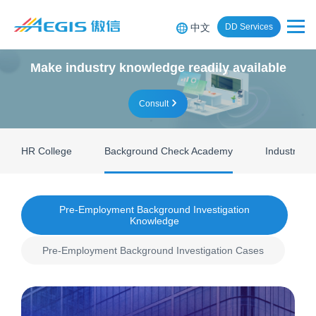
中文
DD Services
Make industry knowledge readily available
Consult
HR College
Background Check Academy
Industry Re
Pre-Employment Background Investigation
Knowledge
Pre-Employment Background Investigation Cases