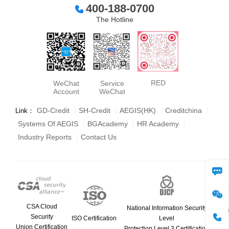
400-188-0700
The Hotline
RED
WeChat
Service
Account
WeChat
GD-Credit
|
SH-Credit
|
AEGIS(HK)
|
Creditchina
|
Link：
Systems Of AEGIS
|
BGAcademy
|
HR Academy
|
Industry Reports
|
Contact Us
consult
CSA Cloud
National Information Security
WeCha
Security
ISO Certification
Level
Union Certification
Protection Level 3 Certification