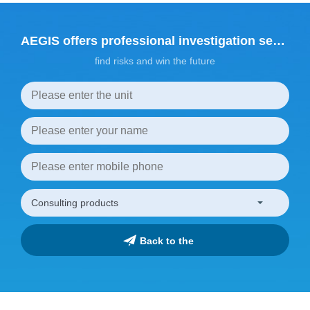
AEGIS offers professional investigation services
find risks and win the future