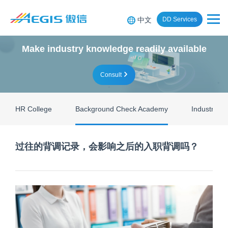
中文
DD Services
Make industry knowledge readily available
Consult
HR College
Background Check Academy
Industry Re
过往的背调记录，会影响之后的入职背调吗？