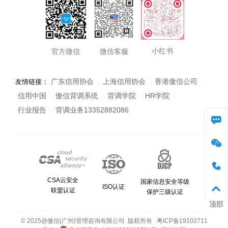
小红书
官方微信
微信客服
广东信用协会
|
上海信用协会
|
香港傲信公司
|
友情链接：
信用中国
|
傲信背调系统
|
背调学院
|
HR学院
|
行业报告
|
背调业务13352882086
咨询
微信
CSA云安全
电话
国家信息安全等级
ISO认证
联盟认证
保护三级认证
顶部
© 2025@傲信(广州)管理咨询有限公司 版权所有
粤ICP备19102711